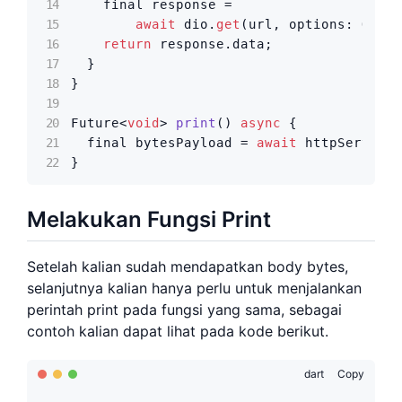
    final response =

await
 dio.
get
(url, options: Optio
return
 response.data;

  }

}

Future<
void
> 
print
() 
async
 {

  final bytesPayload = 
await
 httpService.
}
Melakukan Fungsi Print
Setelah kalian sudah mendapatkan body bytes,
selanjutnya kalian hanya perlu untuk menjalankan
perintah print pada fungsi yang sama, sebagai
contoh kalian dapat lihat pada kode berikut.
dart
Copy