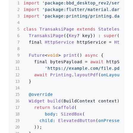
import
'package:bbd_desktop_rev2/services
import
'package:flutter/material.dart'
import
'package:printing/printing.dart'
;

class
TransaksiPage
extends
StatelessWidg
TransaksiPage
({
Key
? key}) : 
super
(
key
: 
  final 
HttpService
 httpService = 
HttpSer
Future
<
void
> 
print
() 
async
 {

    final bytesPayload = 
await
 httpServic
'https://example.com/file.pdf'
);

await
Printing
.
layoutPdf
(
onLayout
: 
(
_
  }

@override
Widget
build
(
BuildContext context
) {

return
Scaffold
(

body
: 
SizedBox
(

child
: 
ElevatedButton
(
onPressed
: 
()
    ));
