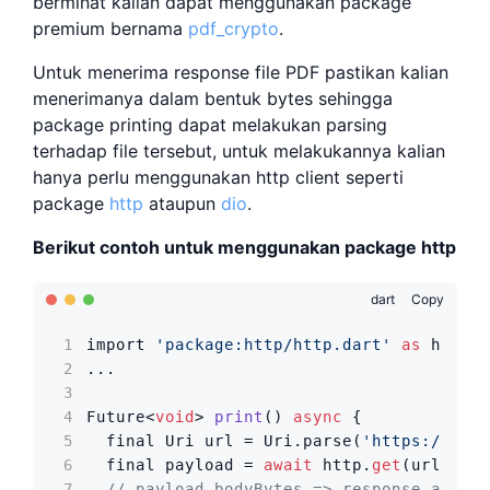
berminat kalian dapat menggunakan package
premium bernama
pdf_crypto
.
Untuk menerima response file PDF pastikan kalian
menerimanya dalam bentuk bytes sehingga
package printing dapat melakukan parsing
terhadap file tersebut, untuk melakukannya kalian
hanya perlu menggunakan http client seperti
package
http
ataupun
dio
.
Berikut contoh untuk menggunakan package http
dart
Copy
import 
'package:http/http.dart'
as
 http;

...

Future<
void
> 
print
() 
async
 {

  final Uri url = Uri.parse(
'https://exam
  final payload = 
await
 http.
get
(url);

// payload.bodyBytes => response ada di