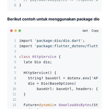
}
Berikut contoh untuk menggunakan package dio
dart
Copy
import 
'package:dio/dio.dart'
;

import 
'package:flutter_dotenv/flutter_do
class
HttpService
 {

  late Dio dio;

  HttpService() {

    String? baseUrl = dotenv.env[
'API_URL
    dio = Dio(BaseOptions(

        baseUrl: baseUrl, headers: {
'Acce
  }

Future<
dynamic
> 
downloadAsBytes
(
String 